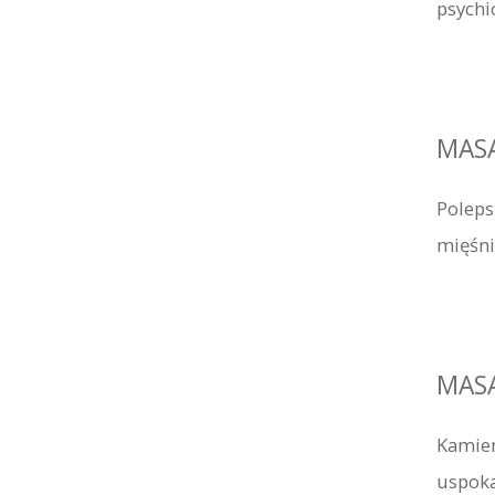
psychi
MASA
Poleps
mięśni
MASA
Kamien
uspoka