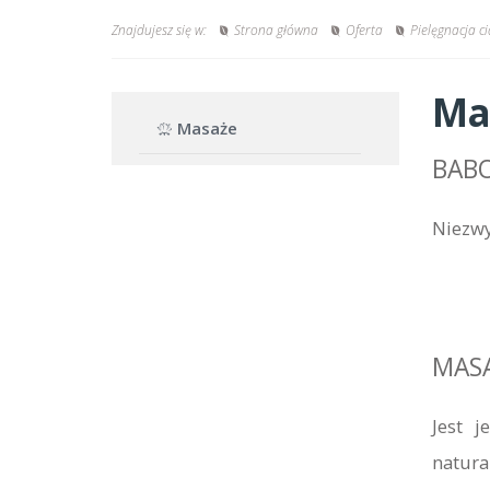
Znajdujesz się w:
Strona główna
Oferta
Pielęgnacja ci
Ma
Masaże
BABO
Niezwy
MASA
Jest 
natura