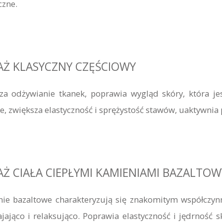
czne.
Ż KLASYCZNY CZĘŚCIOWY
za odżywianie tkanek, poprawia wygląd skóry, która jes
e, zwiększa elastyczność i sprężystość stawów, uaktywnia p
Ż CIAŁA CIEPŁYMI KAMIENIAMI BAZALTOW
ie bazaltowe charakteryzują się znakomitym współczyn
jająco i relaksująco. Poprawia elastyczność i jędrność s