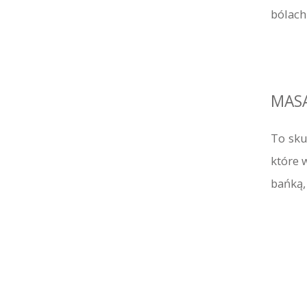
bólach
MASA
To sku
które 
bańką,